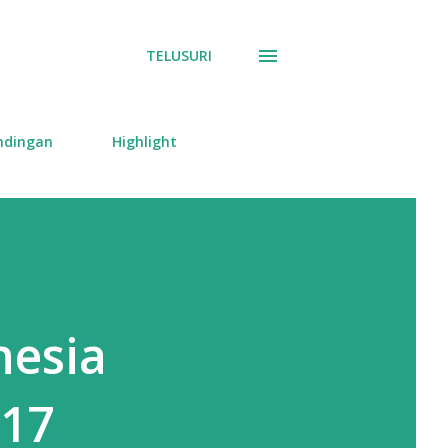
TELUSURI
ndingan
Highlight
nesia
-17