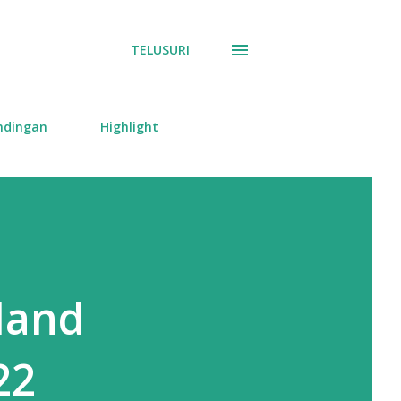
TELUSURI
ndingan
Highlight
iland
22