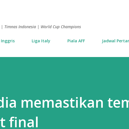
Langsung ke konten utama
is | Timnas Indonesia | World Cup Champions
 Inggris
Liga Italy
Piala AFF
Jadwal Perta
adia memastikan te
 final