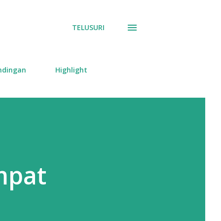
TELUSURI
ndingan
Highlight
mpat