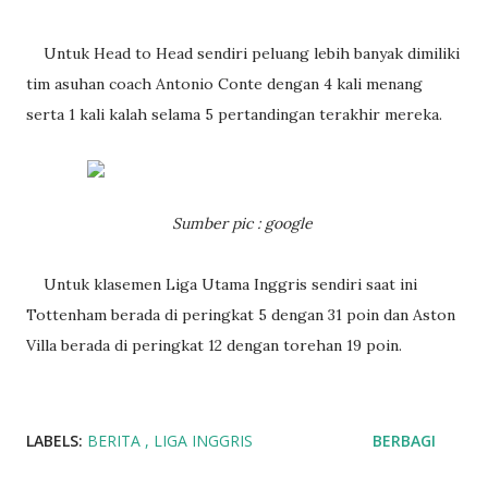
Untuk Head to Head sendiri peluang lebih banyak dimiliki
tim asuhan coach Antonio Conte dengan 4 kali menang
serta 1 kali kalah selama 5 pertandingan terakhir mereka.
Sumber pic : google
Untuk klasemen Liga Utama Inggris sendiri saat ini
Tottenham berada di peringkat 5 dengan 31 poin dan Aston
Villa berada di peringkat 12 dengan torehan 19 poin.
LABELS:
BERITA
LIGA INGGRIS
BERBAGI