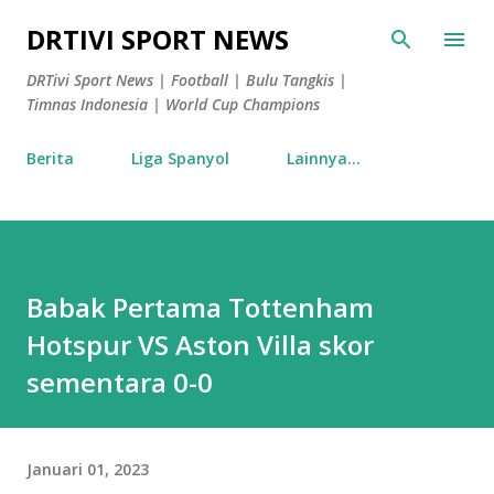
Langsung ke konten utama
DRTIVI SPORT NEWS
DRTivi Sport News | Football | Bulu Tangkis |
Timnas Indonesia | World Cup Champions
Berita
Liga Spanyol
Lainnya…
Babak Pertama Tottenham
Hotspur VS Aston Villa skor
sementara 0-0
Januari 01, 2023