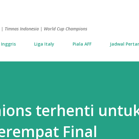
Langsung ke konten utama
is | Timnas Indonesia | World Cup Champions
 Inggris
Liga Italy
Piala AFF
Jadwal Perta
nions terhenti untu
erempat Final