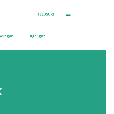
TELUSURI
ndingan
Highlight
k