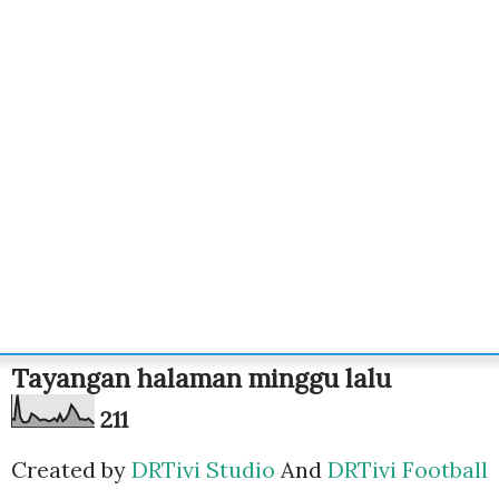
Tayangan halaman minggu lalu
2
1
1
Created by
DRTivi Studio
And
DRTivi Football