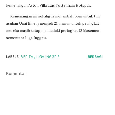
kemenangan Aston Villa atas Tottenham Hotspur.
Kemenangan ini sekaligus menambah poin untuk tim
asuhan Unai Emery menjadi 21, namun untuk peringkat
mereka masih tetap menduduki peringkat 12 klasemen
sementara Liga Inggris.
LABELS:
BERITA
LIGA INGGRIS
BERBAGI
Komentar