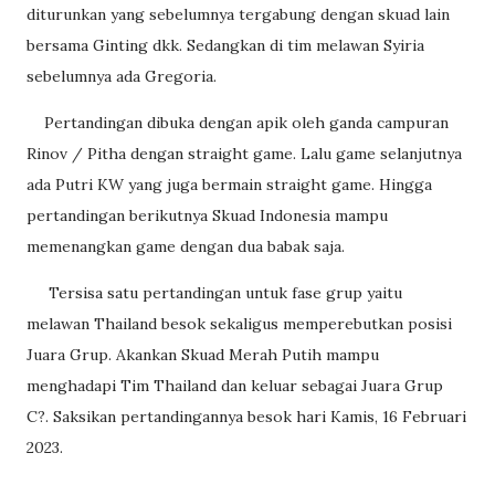
diturunkan yang sebelumnya tergabung dengan skuad lain
bersama Ginting dkk. Sedangkan di tim melawan Syiria
sebelumnya ada Gregoria.
Pertandingan dibuka dengan apik oleh ganda campuran
Rinov / Pitha dengan straight game. Lalu game selanjutnya
ada Putri KW yang juga bermain straight game. Hingga
pertandingan berikutnya Skuad Indonesia mampu
memenangkan game dengan dua babak saja.
Tersisa satu pertandingan untuk fase grup yaitu
melawan Thailand besok sekaligus memperebutkan posisi
Juara Grup. Akankan Skuad Merah Putih mampu
menghadapi Tim Thailand dan keluar sebagai Juara Grup
C?. Saksikan pertandingannya besok hari Kamis, 16 Februari
2023.