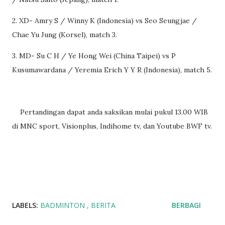
2. XD- Amry S / Winny K (Indonesia) vs Seo Seungjae /
Chae Yu Jung (Korsel), match 3.
3. MD- Su C H / Ye Hong Wei (China Taipei) vs P
Kusumawardana / Yeremia Erich Y Y R (Indonesia), match 5.
Pertandingan dapat anda saksikan mulai pukul 13.00 WIB
di MNC sport, Visionplus, Indihome tv, dan Youtube BWF tv.
LABELS:
BADMINTON
BERITA
BERBAGI